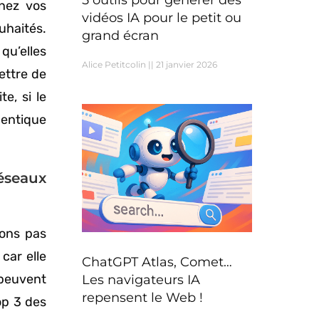
5 outils pour générer des
inez vos
vidéos IA pour le petit ou
uhaités.
grand écran
qu’elles
Alice Petitcolin
21 janvier 2026
ettre de
e, si le
dentique
éseaux
vons pas
car elle
ChatGPT Atlas, Comet…
 peuvent
Les navigateurs IA
repensent le Web !
op 3 des