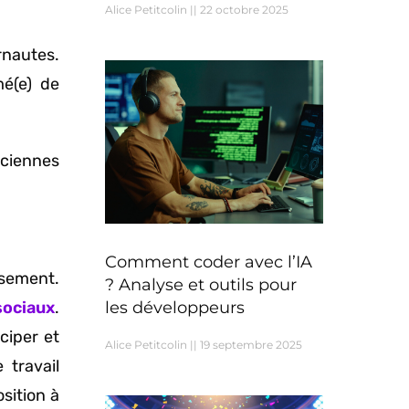
Alice Petitcolin
22 octobre 2025
rnautes.
mé(e) de
nciennes
Comment coder avec l’IA
sement.
? Analyse et outils pour
les développeurs
sociaux
.
ciper et
Alice Petitcolin
19 septembre 2025
 travail
sition à