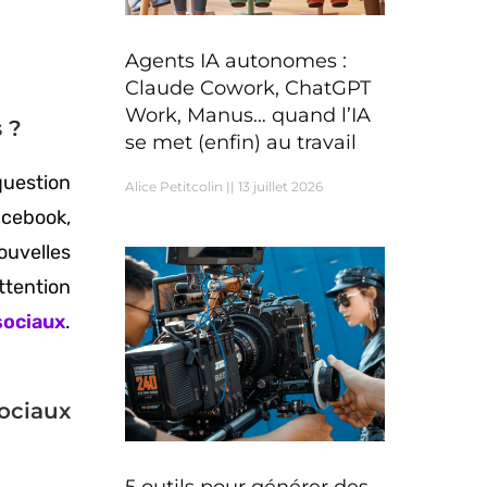
Agents IA autonomes :
Claude Cowork, ChatGPT
Work, Manus… quand l’IA
 ?
se met (enfin) au travail
question
Alice Petitcolin
13 juillet 2026
acebook,
ouvelles
ttention
sociaux
.
ociaux