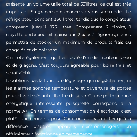
présente un volume utile total de 531litres, ce qui est très
important. Sa grande contenance va vous surprendre. Le
réfrigérateur contient 356 litres, tandis que le congélateur
comprend jusqu’à 175 litres. Comprenant 2 tiroirs, 1
clayette porte bouteille ainsi que 2 bacs à légumes, il vous
permettra de stocker un maximum de produits frais ou
congelés et de boissons.
On note également qu’il est doté d’un distributeur d’eau
et de glaçons. C’est toujours agréable pour boire frais et
se rafraîchir.
N’oublions pas la fonction dégivrage, qui ne gâche rien, ni
les alarmes sonores température et ouverture de portes
pour plus de sécurité. Il offre de surcroît une performance
énergétique intéressante puisqu’elle correspond à la
norme A+. En termes de consommation électrique, c’est
plutôt une bonne surprise. Car il ne faut pas oublier qu’à la
différence d’autres appareils électroménagers, un
réfrigérateur fonctionne en permanence.