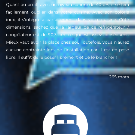
Quant au bruit, avec un niveau sonore de 40 dB, il se fera
facilement oublier dans votre cuisine. Avec son coloris
inox, il s’intégrera parfaitement dans votre cuisine. Côté
dimensions, sachez que la largeur de ce réfrigérateur /
congélateur est de 90,3 cm, ce qui est assez conséquent.
Mieux vaut avoir la place chez soi. Toutefois, vous n’aurez
aucune contrainte lors de l’installation car il est en pose
libre. Il suffit de le poser librement et de le brancher !
265 mots