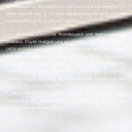
du Roudourou, les supporters Bretons ont pu observer un
beau match qui a vu leur équipe obtenir une victoire
importante sur le score de 2 buts à 1.
Les hommes d’Antoine Kombouaré ont battu ceux de
Gustavo Poyet malgré une possession de balle inférieure
(46% vs 54%). Avec 6 tirs de chaque côté, les Guingampais
ont fait la différence grâce à leurs milieux de terrain
Moustapha Diallo et Clément Grenier. Le but de Malcom a
redonné espoir aux Girondins qui n’ont pas su égaliser
malgré l’enjeu. En effet, les deux équipes étaient sur une
série de résultats négatifs (6 matchs sans victoire contre
5 pour Bordeaux). Dans ce match clé, c’est donc
Guingamp qui ressort avec l’espoir d’une qualification
européenne en fin de saison.
161 mots