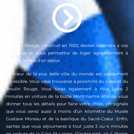
Le Beau Rivage, construit en 1920, devrait répondre à vos
exigences et vous permettre de loger agréablement à
Paris le temps d’un séjour.
Le cœur de la plus belle ville du monde est rapidement
accessible. Vous vous trouverez à proximité du cabaret du
Moulin Rouge. Vous serez également à tout juste 2
minutes en voiture de la butte Montmartre. Afin de vous
donner tous les détails pour faire votre choix, on signale
que vous serez aussi à moins d’un kilomètre du Musée
Gustave Moreau et de la basilique du Sacré-Coeur. Enfin,
sachez que vous séjournerez à tout juste 3 ou 4 minutes
en voiture de la Gare St Lazare. D’autre part, ce 4 étoiles