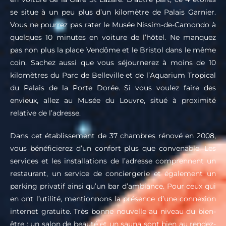
se situe à un peu plus d’un kilomètre de Palais Garnier.
Vous ne pourrez pas rater le Musée Nissim-de-Camondo à
quelques 10 minutes en voiture de l’hôtel. Ne manquez
pas non plus la place Vendôme et le Bristol dans le même
coin. Sachez aussi que vous séjournerez à moins de 10
kilomètres du Parc de Belleville et de l’Aquarium Tropical
du Palais de la Porte Dorée. Si vous voulez faire des
envieux, allez au Musée du Louvre, situé à proximité
relative de l’adresse.
Dans cet établissement de 37 chambres rénové en 2008,
vous bénéficierez d’un confort plus que convenable. Les
services et les installations de l’adresse comprennent un
restaurant, un service de conciergerie et également un
parking privatif ainsi qu’un bar d’ambiance. Pour ceux qui
en ont l’utilité, mentionnons la présence d’une connexion
internet gratuite. Très bonne nouvelle au niveau du bien-
être : un salon de beauté et un sauna sont bien au rendez-