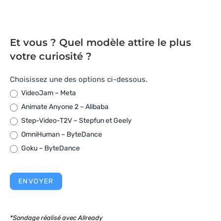
Et vous ? Quel modèle attire le plus
votre curiosité ?
[Sondage]
Choisissez une des options ci-dessous.
–
VideoJam – Meta
Génération
Animate Anyone 2 – Alibaba
de
Step-Video-T2V – Stepfun et Geely
vidéo
OmniHuman – ByteDance
par
Goku – ByteDance
IA
(février
ENVOYER
2025)
*Sondage réalisé avec Allready