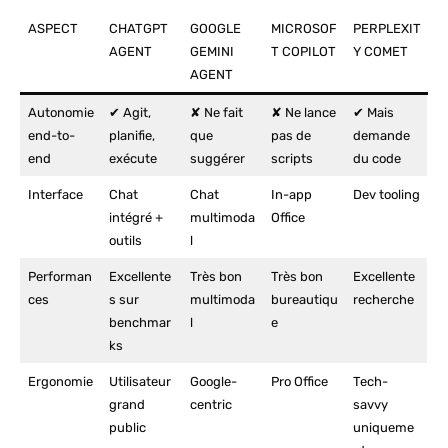
ASPECT
CHATGPT
GOOGLE
MICROSOF
PERPLEXIT
AGENT
GEMINI
T COPILOT
Y COMET
AGENT
Autonomie
✔ Agit,
✘ Ne fait
✘ Ne lance
✔ Mais
end-to-
planifie,
que
pas de
demande
end
exécute
suggérer
scripts
du code
Interface
Chat
Chat
In-app
Dev tooling
intégré +
multimoda
Office
outils
l
Performan
Excellente
Très bon
Très bon
Excellente
ces
s sur
multimoda
bureautiqu
recherche
benchmar
l
e
ks
Ergonomie
Utilisateur
Google-
Pro Office
Tech-
grand
centric
savvy
public
uniqueme